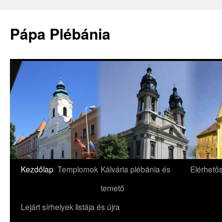
Pápa Plébánia
Skip
Kezdőlap
Templomok
Kálvária plébánia és
Elérhető
to
temető
content
Lejárt sírhelyek listája és újra