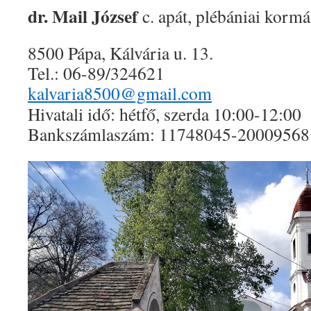
dr. Mail József
c. apát, plébániai korm
8500 Pápa, Kálvária u. 13.
Tel.: 06-89/324621
kalvaria8500@gmail.com
Hivatali idő: hétfő, szerda 10:00-12:00
Bankszámlaszám: 11748045-20009568