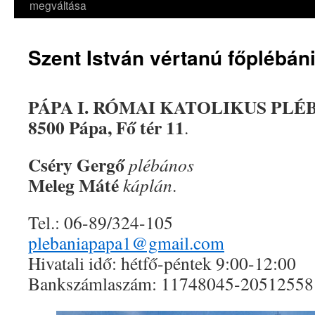
megváltása
Szent István vértanú főplébá
PÁPA I. RÓMAI KATOLIKUS PLÉ
8500 Pápa, Fő tér 11
.
Cséry Gergő
plébános
Meleg Máté
káplán
.
Tel.: 06-89/324-105
plebaniapapa1@gmail.com
Hivatali idő: hétfő-péntek 9:00-12:00
Bankszámlaszám: 11748045-20512558