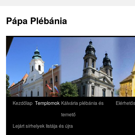
Pápa Plébánia
Skip
Kezdőlap
Templomok
Kálvária plébánia és
Elérhető
to
temető
content
Lejárt sírhelyek listája és újra