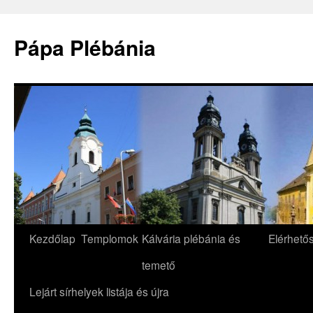
Pápa Plébánia
Skip
Kezdőlap
Templomok
Kálvária plébánia és
Elérhető
to
temető
content
Lejárt sírhelyek listája és újra