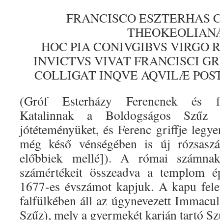
FRANCISCO ESZTERHAS 
THEOKEOLIAN
HOC PIA CONIVGIBVS VIRGO 
INVICTVS VIVAT FRANCISCI GR
COLLIGAT INQVE AQVILÆ POST
(Gróf Esterházy Ferencnek és fe
Katalinnak a Boldogságos Szűz
jótéteményüket, és Ferenc griffje legy
még késő vénségében is új rózsaszál
előbbiek mellé]). A római számnak
számértékeit összeadva a templom ép
1677-es évszámot kapjuk. A kapu felet
falfülkében áll az úgynevezett Immacul
Szűz), mely a gyermekét karján tartó Sz