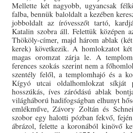
Mellette két nagyobb, ugyancsak félk
falba, bennük baloldalt a kezében keresz
jobboldalt az íróvesszőt tartó, kard
Katalin szobra áll. Felettük középen a
Thököly-címer, majd három ablak (két
kerek) következik. A homlokzatot két
magas oromzat zárja le. A templom
ferences szokás szerint nem a főhomlo
szentély felől, a templomhajó és a ko
Kígyó utcai oldalhomlokzat síkját 
hosszúkás, íves záródású ablak bontj
világháború hadifogságban elhunyt hőse
emlékműve, Závory Zoltán és Schne
szobor egy halotti pózban fekvő, fején
ábrázol, felette a koronából kinövő ke