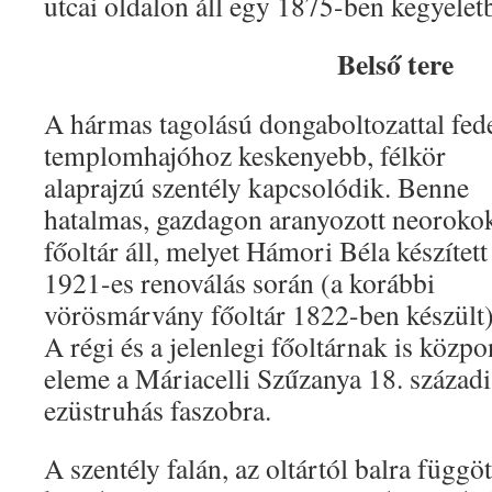
utcai oldalon áll egy 1875-ben kegyeletbő
Belső tere
A hármas tagolású dongaboltozattal fede
templomhajóhoz keskenyebb, félkör
alaprajzú szentély kapcsolódik. Benne
hatalmas, gazdagon aranyozott neoroko
főoltár áll, melyet Hámori Béla készített
1921-es renoválás során (a korábbi
vörösmárvány főoltár 1822-ben készült)
A régi és a jelenlegi főoltárnak is közpo
eleme a Máriacelli Szűzanya 18. századi
ezüstruhás faszobra.
A szentély falán, az oltártól balra függö