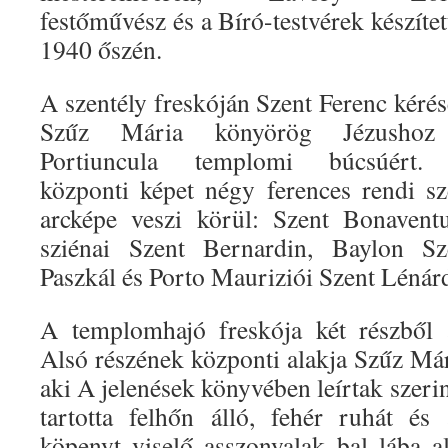
festőművész és a Bíró-testvérek készítet
1940 őszén.
A szentély freskóján Szent Ferenc kérés
Szűz Mária könyörög Jézusho
Portiuncula templomi búcsúért
központi képet négy ferences rendi sz
arcképe veszi körül: Szent Bonaventu
sziénai Szent Bernardin, Baylon Sz
Paszkál és Porto Mauriziói Szent Lénár
A templomhajó freskója két részből á
Alsó részének központi alakja Szűz Már
aki A jelenések könyvében leírtak szerin
tartotta felhőn álló, fehér ruhát és
köpenyt viselő asszonyalak bal lába al