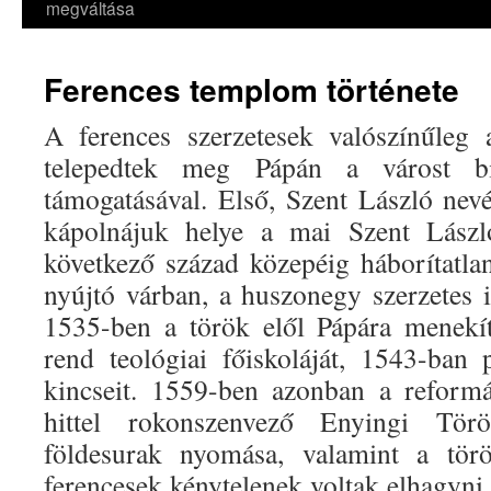
megváltása
Ferences templom története
A ferences szerzetesek valószínűleg
telepedtek meg Pápán a várost bi
támogatásával. Első, Szent László nevé
kápolnájuk helye a mai Szent László
következő század közepéig háborítatlan
nyújtó várban, a huszonegy szerzetes is
1535-ben a török elől Pápára menekít
rend teológiai főiskoláját, 1543-ban
kincseit. 1559-ben azonban a reformá
hittel rokonszenvező Enyingi Tö
földesurak nyomása, valamint a törö
ferencesek kénytelenek voltak elhagyni