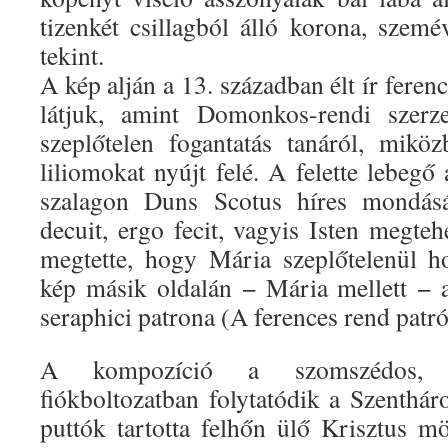
tizenkét csillagból álló korona, szem
tekint.
A kép alján a 13. században élt ír feren
látjuk, amint Domonkos-rendi szerze
szeplőtelen fogantatás tanáról, mikö
liliomokat nyújt felé. A felette lebeg
szalagon Duns Scotus híres mondását
decuit, ergo fecit, vagyis Isten megtehe
megtette, hogy Mária szeplőtelenül h
kép másik oldalán − Mária mellett − 
seraphici patrona (A ferences rend patrón
A kompozíció a szomszédos, or
fiókboltozatban folytatódik a Szenthár
puttók tartotta felhőn ülő Krisztus m