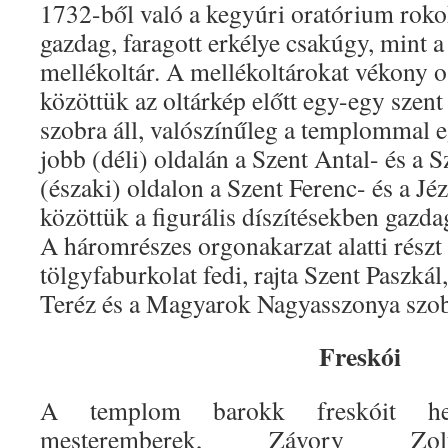
1732-ből való a kegyúri oratórium ro
gazdag, faragott erkélye csakúgy, mint 
mellékoltár. A mellékoltárokat vékony o
közöttük az oltárkép előtt egy-egy szent 
szobra áll, valószínűleg a templommal
jobb (déli) oldalán a Szent Antal- és a Sz
(északi) oldalon a Szent Ferenc- és a Jéz
közöttük a figurális díszítésekben gazda
A háromrészes orgonakarzat alatti rész
tölgyfaburkolat fedi, rajta Szent Paszkál
Teréz és a Magyarok Nagyasszonya szob
Freskói
A templom barokk freskóit he
mesteremberek, Závory Zolt