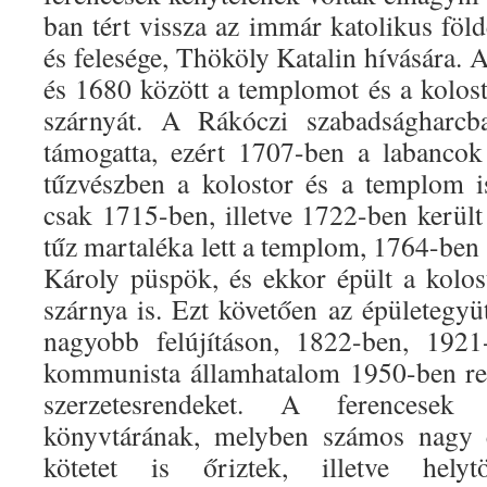
ban tért vissza az immár katolikus föl
és felesége, Thököly Katalin hívására. A
és 1680 között a templomot és a kolost
szárnyát. A Rákóczi szabadságharcb
támogatta, ezért 1707-ben a labancok 
tűzvészben a kolostor és a templom is 
csak 1715-ben, illetve 1722-ben került
tűz martaléka lett a templom, 1764-ben é
Károly püspök, és ekkor épült a kolost
szárnya is. Ezt követően az épületegyü
nagyobb felújításon, 1822-ben, 192
kommunista államhatalom 1950-ben rend
szerzetesrendeket. A ferencesek
könyvtárának, melyben számos nagy é
kötetet is őriztek, illetve helyt