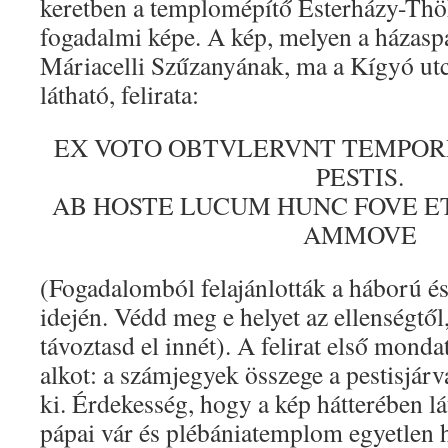
keretben a templomépítő Esterházy-Thö
fogadalmi képe. A kép, melyen a házaspár
Máriacelli Szűzanyának, ma a Kígyó ut
látható, felirata:
EX VOTO OBTVLERVNT TEMPOR
PESTIS.
AB HOSTE LUCUM HUNC FOVE E
AMMOVE
(Fogadalomból felajánlották a háború és 
idején. Védd meg e helyet az ellenségtől,
távoztasd el innét). A felirat első mond
alkot: a számjegyek összege a pestisjárv
ki. Érdekesség, hogy a kép hátterében l
pápai vár és plébániatemplom egyetlen h