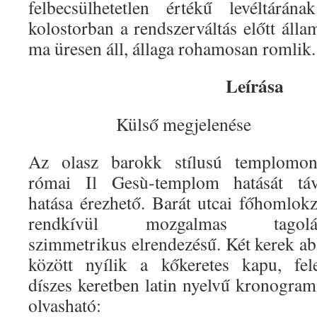
felbecsülhetetlen értékű levéltárá
kolostorban a rendszerváltás előtt áll
ma üresen áll, állaga rohamosan romlik.
Leírása
Külső megjelenése
Az olasz barokk stílusú templomo
római Il Gesù-templom hatását táv
hatása érezhető. Barát utcai főhomlokz
rendkívül mozgalmas tagolás
szimmetrikus elrendezésű. Két kerek ab
között nyílik a kőkeretes kapu, fele
díszes keretben latin nyelvű kronogra
olvasható: