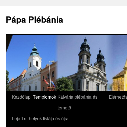
Pápa Plébánia
Skip
Kezdőlap
Templomok
Kálvária plébánia és
Elérhető
to
temető
content
Lejárt sírhelyek listája és újra